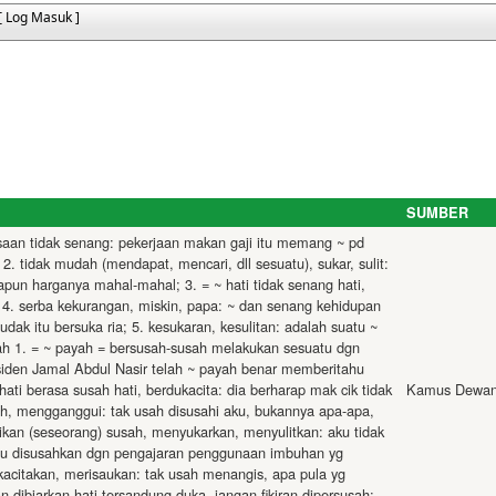
[ Log Masuk ]
SUMBER
erasaan tidak senang: pekerjaan makan gaji itu memang ~ pd
2. tidak mudah (mendapat, mencari, dll sesuatu), sukar, sulit:
un harganya mahal-mahal; 3. = ~ hati tidak senang hati,
gi; 4. serba kekurangan, miskin, papa: ~ dan senang kehidupan
dak itu bersuka ria; 5. kesukaran, kesulitan: adalah suatu ~
ah 1. = ~ payah = bersusah-susah melakukan sesuatu dgn
siden Jamal Abdul Nasir telah ~ payah benar mem­beritahu
hati berasa susah hati, berdukacita: dia berharap mak cik tidak
Kamus Dewan
h, mengganggui: tak usah disusahi aku, bukannya apa-apa,
kan (seseorang) susah, menyukarkan, menyulitkan: aku tidak
perlu disusahkan dgn pengajaran penggunaan imbuhan yg
ukacita­kan, merisaukan: tak usah menangis, apa pula yg
dibiarkan hati tersandung duka, jangan fikiran dipersusah;