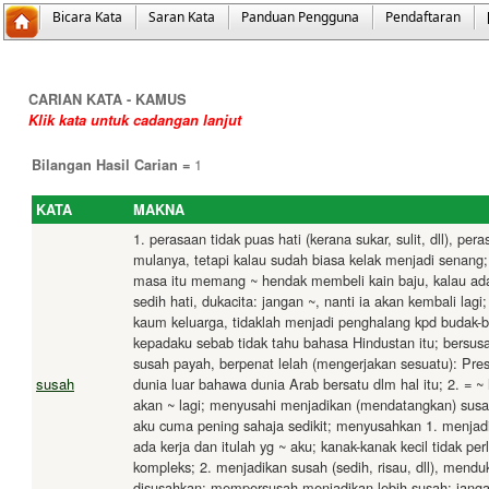
Bicara Kata
Saran Kata
Panduan Pengguna
Pendaftaran
CARIAN KATA - KAMUS
Klik kata untuk cadangan lanjut
1
Bilangan Hasil Carian =
KATA
MAKNA
1. perasaan tidak puas hati (kerana sukar, sulit, dll), p
mulanya, tetapi kalau sudah biasa kelak menjadi senang; 
masa itu memang ~ hendak membeli kain baju, kalau adap
sedih hati, dukacita: jangan ~, nanti ia akan kembali la
kaum ke­luarga, tidaklah menjadi penghalang kpd budak-bu
kepadaku sebab tidak tahu bahasa Hindustan itu; bersus
susah payah, berpenat lelah (mengerjakan sesuatu): Pre
susah
dunia luar bahawa dunia Arab ber­satu dlm hal itu; 2. = ~ 
akan ~ lagi; menyusahi menjadikan (mendatangkan) su­sa
aku cuma pening sahaja sedikit; menyusahkan 1. menjadi
ada kerja dan itulah yg ~ aku; kanak-kanak kecil tidak 
kompleks; 2. men­jadikan susah (sedih, risau, dll), mend
disusahkan; mempersusah menjadikan lebih susah: jangan 