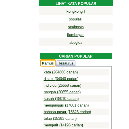
LIHAT KATA POPULAR
kongkong I
populasi
simbiosis
flamboyan
abugida
CARIAN POPULAR
Kamus
Tesaurus
kata (264800 carian)
dialek (34040 carian)
individu (26668 carian)
bangsa (20655 carian)
susah (18010 carian)
mengunggis (17601 carian)
bahasa pasar (15623 carian)
telap (15393 carian)
mengerit (14193 carian)