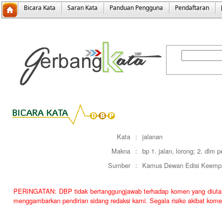
Bicara Kata
Saran Kata
Panduan Pengguna
Pendaftaran
Kata
:
jalanan
Makna
:
bp 1. jalan, lorong; 2. dlm pe
Sumber
:
Kamus Dewan Edisi Keemp
PERINGATAN: DBP tidak bertanggungjawab terhadap komen yang diutarakan
menggambarkan pendirian sidang redaksi kami. Segala risiko akibat kome