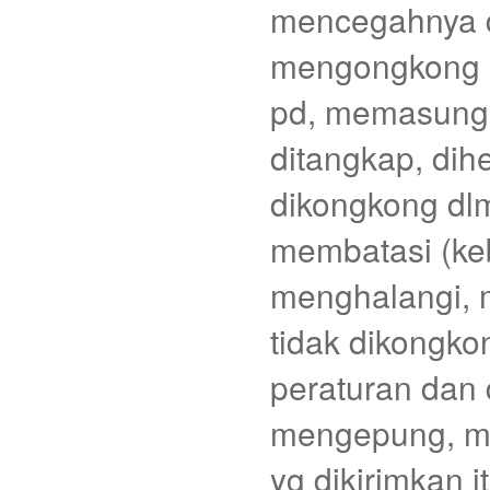
mencegahnya dr
mengongkong 
pd, memasung
ditangkap, dih
dikongkong dlm
membatasi (keb
menghalangi, m
tidak dikongko
peraturan dan d
mengepung, me
yg dikirimkan 