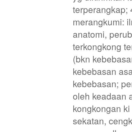
terperangkap; 4
merangkumi: il
anatomi, peruba
terkongkong ter
(bkn kebebasan
kebebasan asa
kebebasan; pem
oleh keadaan a
kongkongan ki 
sekatan, ceng