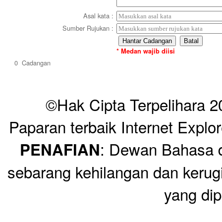
Asal kata
:
Sumber Rujukan
:
* Medan wajib diisi
0
Cadangan
©Hak Cipta Terpelihara 
Paparan terbaik Internet Explo
: Dewan Bahasa d
PENAFIAN
sebarang kehilangan dan keru
yang dip