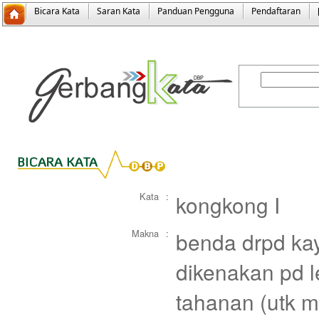
Bicara Kata
Saran Kata
Panduan Pengguna
Pendaftaran
Kata
:
kongkong I
Makna
:
benda drpd kay
dikenakan pd l
tahanan (utk 