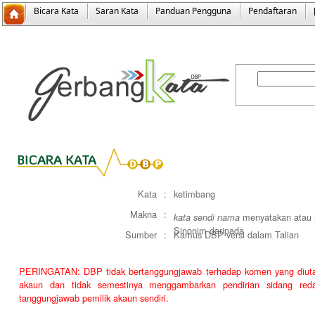
Bicara Kata
Saran Kata
Panduan Pengguna
Pendaftaran
Kata
:
ketimbang
Makna
:
menyatakan atau 
kata sendi nama
Sinonim daripada
Sumber
:
Kamus DBP versi dalam Talian
PERINGATAN: DBP tidak bertanggungjawab terhadap komen yang diutaraka
akaun dan tidak semestinya menggambarkan pendirian sidang reda
tanggungjawab pemilik akaun sendiri.